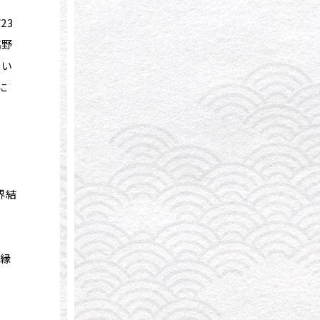
23
高野
てい
に
界結
結縁